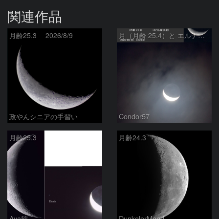
関連作品
月齢25.3 2026/8/9
月（月齢 25.4）と エルナト（おうし座β星）
政やんシニアの手習い
Condor57
月齢25.3
月齢24.3
Aya鶴
DunkelerMond