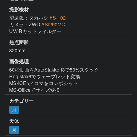
撮影機材
望遠鏡：タカハシ
FS-102
カメラ：ZWO
ASI290MC
UV/IRカットフィルター
焦点距離
820mm
画像処理
60秒動画をAutoStakkert3で50%スタック

Registax6でウェーブレット変換

MS-ICEで4コマをコンポジット

MS-Officeでサイズ変換
カテゴリー
月
天体
月