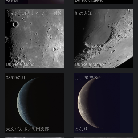
ラインホルト、ケプラー付近
虹の入江
DunkelerMond
DunkelerMond
08/09の月
月、2026/8/9
天文バカボン町田支部
となり