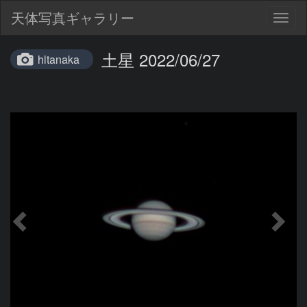
天体写真ギャラリー
Togg
navig
土星 2022/06/27
hltanaka