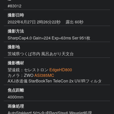
#83012
撮影日時
2022年6月27日 2時26分22秒
露出 60秒
撮影方法
SharpCap4.0 Gain=224 Exp=63ms Ser 951枚
撮影地
茨城県つくば市内 風呂あがり天文台
撮影機材
望遠鏡：セレストロン
EdgeHD800
カメラ：ZWO
ASI385MC
焦点距離
4000mm
画像処理