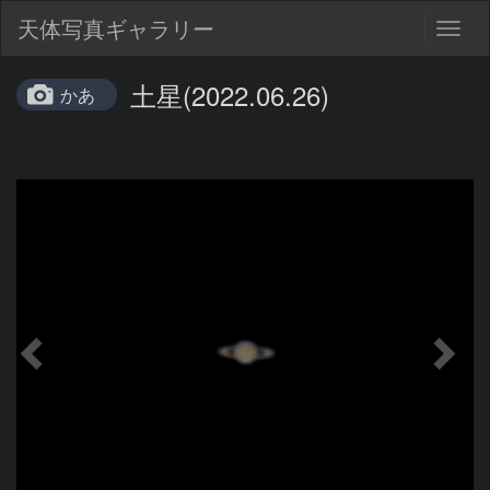
天体写真ギャラリー
Togg
navig
土星(2022.06.26)
かあ