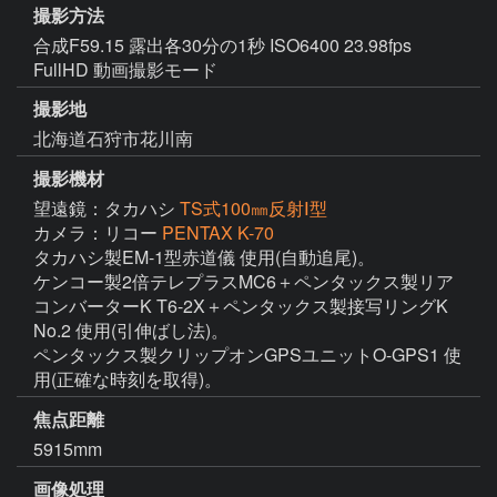
撮影方法
合成F59.15 露出各30分の1秒 ISO6400 23.98fps
FullHD 動画撮影モード
撮影地
北海道石狩市花川南
撮影機材
望遠鏡：タカハシ
TS式100㎜反射Ⅰ型
カメラ：リコー
PENTAX K-70
タカハシ製EM-1型赤道儀 使用(自動追尾)。

ケンコー製2倍テレプラスMC6＋ペンタックス製リア
コンバーターK T6-2X＋ペンタックス製接写リングK 
No.2 使用(引伸ばし法)。

ペンタックス製クリップオンGPSユニットO-GPS1 使
用(正確な時刻を取得)。
焦点距離
5915mm
画像処理