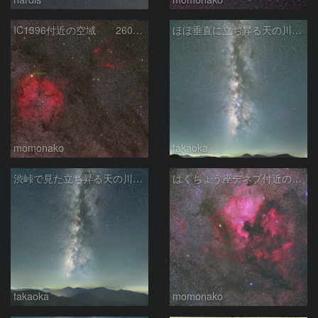
IC1396付近の空域 260720
ほぼ垂直に立ち昇る天の川銀河
momonako
takaoka
渋峠で見た立ち昇る天の川銀河
はくちょう座デネブ付近の空域 260720
takaoka
momonako