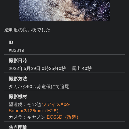
透明度の良い夜でした
ID
#82819
撮影日時
2022年5月29日 0時25分0秒
露出 40秒
撮影方法
タカハシ90ｓ赤道儀にて追尾
撮影機材
望遠鏡：その他
ツアイスApo-
Sonnar2/135mm（F2.8）
カメラ：キヤノン
EOS6D（改造）
焦点距離