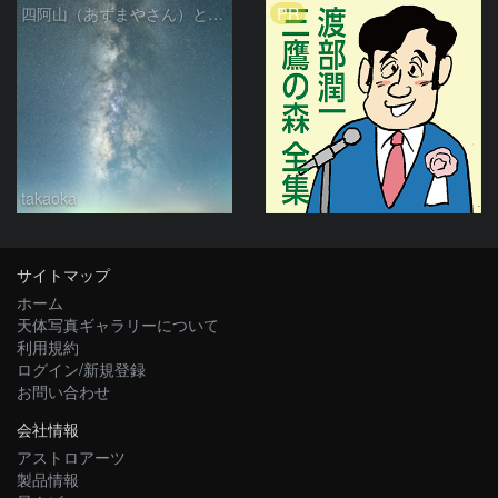
PR
四阿山（あずまやさん）と立ち昇る夏の銀河
takaoka
サイトマップ
ホーム
天体写真ギャラリーについて
利用規約
ログイン/新規登録
お問い合わせ
会社情報
アストロアーツ
製品情報