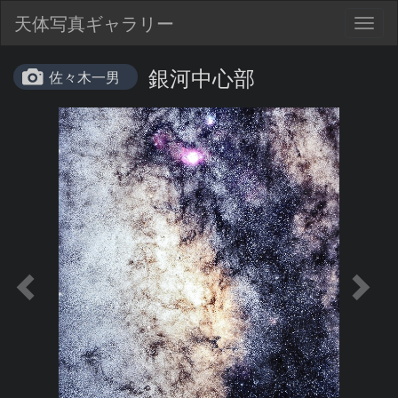
天体写真ギャラリー
Togg
navig
銀河中心部
佐々木一男