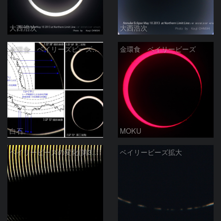
大西浩次
大西浩次
金環食 ベイリーズビーズと月縁地形の比較
金環食 ベイリービーズ
白石
MOKU
ベイリービーズの変化(第3接触) Ver.2
ベイリービーズ拡大