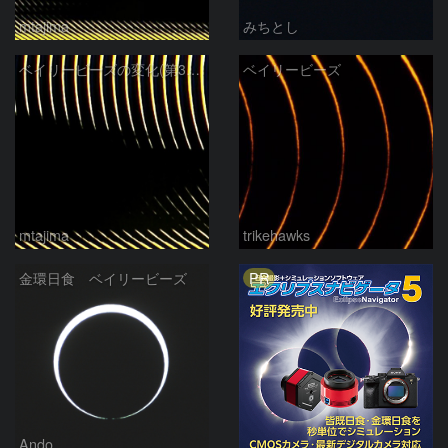
mtajima
みちとし
ベイリービーズの変化(第3接触)
ベイリービーズ
mtajima
trikehawks
PR
金環日食 ベイリービーズ
Ando