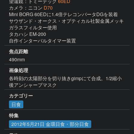
望遠鏡：トミーテック
60ED
カメラ：ニコン
D70
Mini BORG 60EDに1.4倍テレコンバータDGを装着

サウザンド・オークス・オプティカル社製金属メッキ
ガラスフィルター使用

タカハシ EM-200

自作インターバルタイマー装置
焦点距離
490mm
画像処理
各時刻の太陽部分を切り抜きgimpにて合成。1/2縮小
後アンシャープマスク
カテゴリー
日食
特集
2012年5月21日 金環日食・部分日食