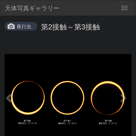
天体写真ギャラリー
Togg
navig
第2接触～第3接触
夜行虫