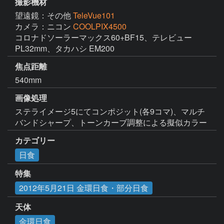
撮影機材
望遠鏡：その他
TeleVue101
カメラ：ニコン
COOLPIX4500
コロナドソーラーマックス60+BF15、テレビュー 
PL32mm、タカハシ EM200
焦点距離
540mm
画像処理
ステライメージ5にてコンポジット(各9コマ)、マルチ
バンドシャープ、トーンカーブ調整による擬似カラー
カテゴリー
日食
特集
2012年5月21日 金環日食・部分日食
天体
金環日食