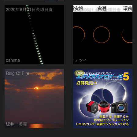
2020年6月21日金環日食
20200621 台湾金環日食
oshima
テツイ
PR
Ring Of Fire
坂井 美晃