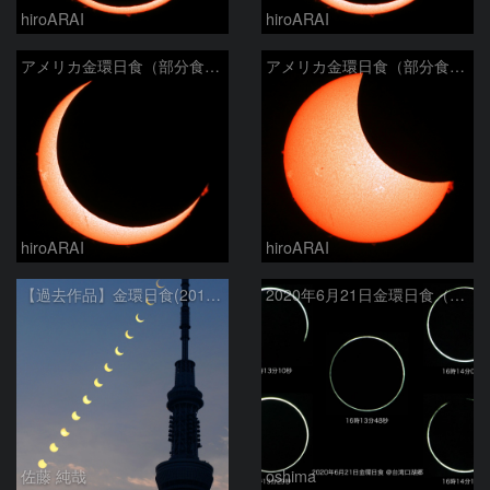
hiroARAI
hiroARAI
アメリカ金環日食（部分食その２）
アメリカ金環日食（部分食その１）
hiroARAI
hiroARAI
【過去作品】金環日食(2012年5月21日)の連続写真と東京スカイツリー
2020年6月21日金環日食（拡大）
佐藤 純哉
oshima