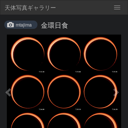
天体写真ギャラリー
Togg
navig
金環日食
mtajima