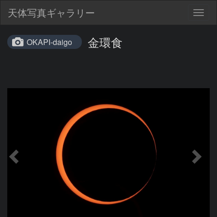
天体写真ギャラリー
Togg
navig
金環食
OKAPI-daigo