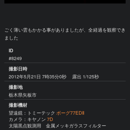
ごく薄い雲もかかる事がありましたが、全経過を観察でき
ました
ID
#8249
撮影日時
2012年5月21日 7時35分0秒
露出 1/125秒
撮影地
栃木県矢板市
撮影機材
望遠鏡：トミーテック
ボーグ77EDⅡ
カメラ：キヤノン
7D
太陽黒点観測用　金属メッキガラスフィルター