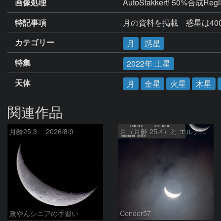
画像処理
特記事項
月の資料を掲載　惑星は4000mm A
カテゴリー
月
惑星
特集
2022年 土星
天体
月
金星
火星
木星
関連作品
月齢25.3 2026/8/9
月（月齢 25.4）と エルナト（おうし座β星）
政やんシニアの手習い
Condor57