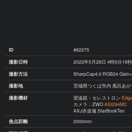
ID
#82275
撮影日時
2022年5月28日 4時5分19
撮影方法
SharpCap4.0 RGB24 Gain
撮影地
茨城県つくば市内 風呂あが
撮影機材
望遠鏡：セレストロン
Edg
カメラ：ZWO
ASI294MC
焦点距離
2000mm