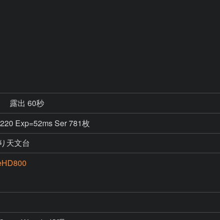
秒
露出 60秒
=220 Exp=52ms Ser 781枚
り天文台
eHD800