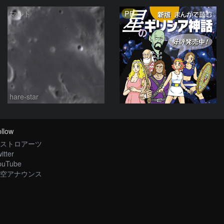
PR
マルト
hare-star
llow
ストロアーツ
itter
ouTube
空アナウンス