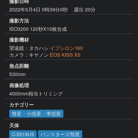
撮影日時
2022年5月4日 0時39分0秒
露出 20分
撮影方法
ISO3200 120秒X10枚合成
撮影機材
望遠鏡：タカハシ
イプシロン160
カメラ：キヤノン
EOS KISS X5
焦点距離
530mm
画像処理
カテゴリー
彗星・小惑星・準惑星
天体
C/2019U5
パンスターズ彗星