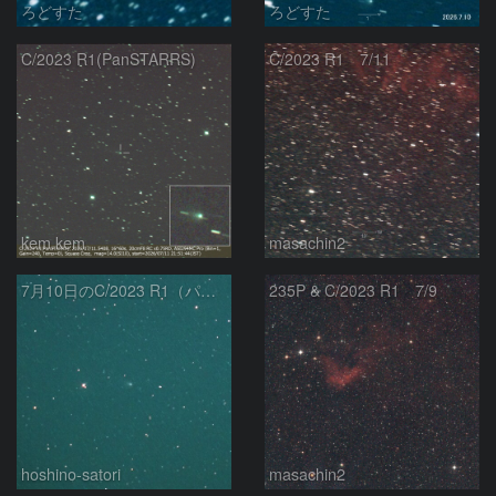
ろどすた
ろどすた
C/2023 R1(PanSTARRS)
C/2023 R1 7/11
kem.kem
masachin2
7月10日のC/2023 R1（パンスターズ彗星）
235P & C/2023 R1 7/9
hoshino-satori
masachin2