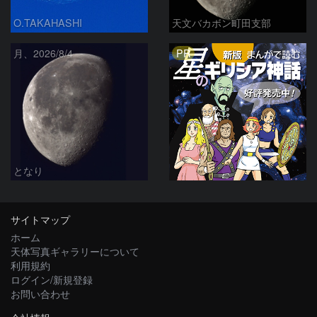
O.TAKAHASHI
天文バカボン町田支部
PR
月、2026/8/4
となり
サイトマップ
ホーム
天体写真ギャラリーについて
利用規約
ログイン/新規登録
お問い合わせ