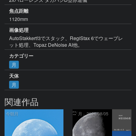
焦点距離
1120mm
画像処理
AutoStakkert!3でスタック、RegiStax 6でウェーブレ
ット処理、Topaz DeNoise AI他。
カテゴリー
月
天体
月
関連作品
今朝月
「月」2026/08/05