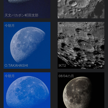
天文バカボン町田支部
IKT2
今朝月
Moon 2026-08-04
O.TAKAHASHI
IKT2
今朝月
08/04の月