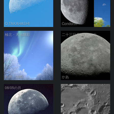
O.TAKAHASHI
Condor57
極北・天地輝彩
二十三日月(月齢21.4)
駒沢 満晴
かあ
08/05の月
Moon 2026-08-04