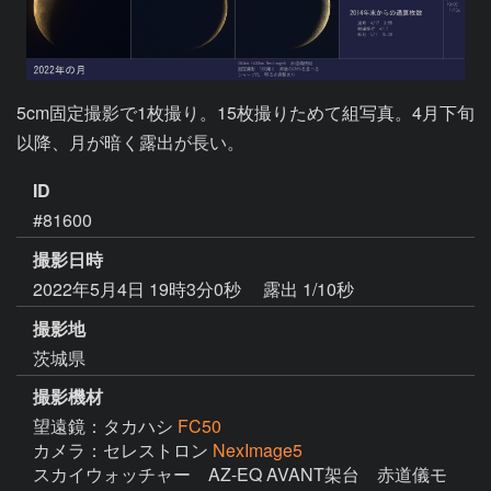
5cm固定撮影で1枚撮り。15枚撮りためて組写真。4月下旬
以降、月が暗く露出が長い。
ID
#81600
撮影日時
2022年5月4日 19時3分0秒
露出 1/10秒
撮影地
茨城県
撮影機材
望遠鏡：タカハシ
FC50
カメラ：セレストロン
NexImage5
スカイウォッチャー　AZ-EQ AVANT架台　赤道儀モ