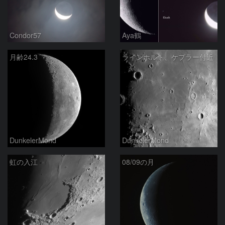
Condor57
Aya鶴
月齢24.3
ラインホルト、ケプラー付近
DunkelerMond
DunkelerMond
虹の入江
08/09の月