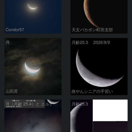
Condor57
天文バカボン町田支部
月
月齢25.3 2026/8/9
山田昇
政やんシニアの手習い
月（月齢 25.4）と エルナト（おうし座β星）
月齢25.3