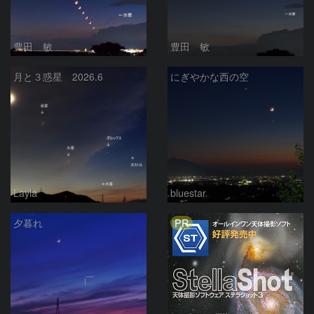
豊田 敏
豊田 敏
月と３惑星 2026.6
にぎやかな西の空
Layla
bluestar
PR
夕暮れ