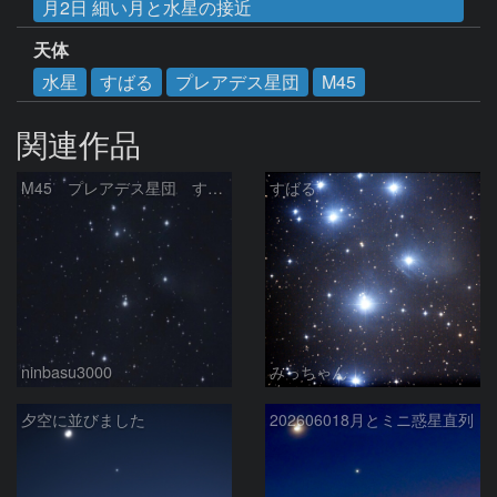
月2日 細い月と水星の接近
天体
水星
すばる
プレアデス星団
M45
関連作品
M45 プレアデス星団 すばる
すばる
ninbasu3000
みっちゃん
夕空に並びました
202606018月とミニ惑星直列