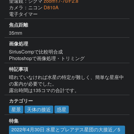
望遠鏡：シグマ
zoom17-70/F2.8
カメラ：ニコン
D810A
電子タイマー
焦点距離
35mm
画像処理
SiriusCompで比較明合成

Photoshopで画像処理・トリミング
特記事項
晴れていなければ水星の特定が難しく、簡単な星座中
の案内が必要でした。

露出時間は135コマの合計です。
カテゴリー
星景
天体の接近
惑星
特集
2022年4月30日 水星とプレアデス星団の大接近／5