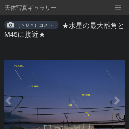
天体写真ギャラリー
Togg
navig
★水星の最大離角と
（＾０＾）コメト
M45に接近★