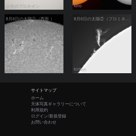
小犬のプロキオン
kino
8月6日の太陽①（西面 ）
8月6日の太陽②（プロミネン北東縁 ）
toritori
toritori
サイトマップ
ホーム
天体写真ギャラリーについて
利用規約
ログイン/新規登録
お問い合わせ