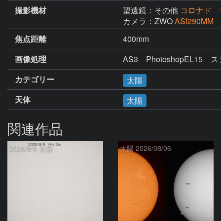
撮影機材
望遠鏡：その他
コロナド 
カメラ：ZWO
ASI290MM
焦点距離
400mm
画像処理
AS3　PhotoshopEL15
カテゴリー
太陽
天体
太陽
関連作品
2026/8/6 太陽
太陽 2026/08/06