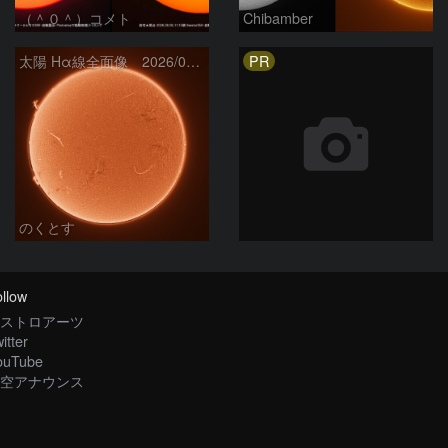
（＾０＾）コメト
Chibamber
PR
太陽 Hα線全面像 2026/08/06
のくとす
llow
ストロアーツ
itter
ouTube
空アナウンス