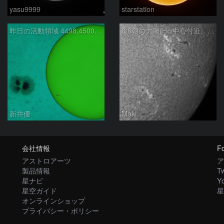
yasu9999
starstation
昨日の活動領域 4498,4500：2026/08/05
8/6朝の太陽(Hα中心付近、4498、4502付近)
新井優
Maki
会社情報
Fo
アストロアーツ
ア
製品情報
Tw
星ナビ
Y
星空ガイド
星
オンラインショップ
プライバシー・ポリシー