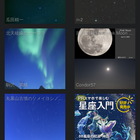
瓜田精一
ｍ2
北天稜線のオーロラ
満月(月齢14.4) Pink Moon ＋ スピカ
駒沢 満晴
Condor57
PR
丸墓山古墳のソメイヨシノと北斗七星