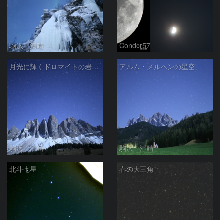
駒沢 満晴
Condor57
月光に輝くドロマイトの岩峰群
アルム・メルヘンの星空
駒沢 満晴
駒沢 満晴
北斗七星
春の大三角