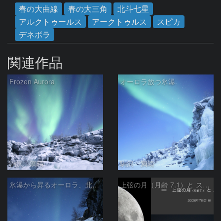
春の大曲線
春の大三角
北斗七星
アルクトゥールス
アークトゥルス
スピカ
デネボラ
関連作品
Frozen Aurora
オーロラ放つ氷瀑
駒沢 満晴
駒沢 満晴
氷瀑から昇るオーロラ、北斗七星
上弦の月（月齢 7.1）と スピカ