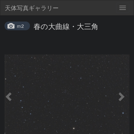
天体写真ギャラリー
Togg
navig
春の大曲線・大三角
ｍ2