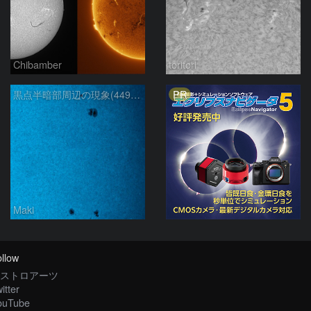
Chibamber
toritori
PR
黒点半暗部周辺の現象(4498、4502付近)8/6
Maki
llow
ストロアーツ
itter
ouTube