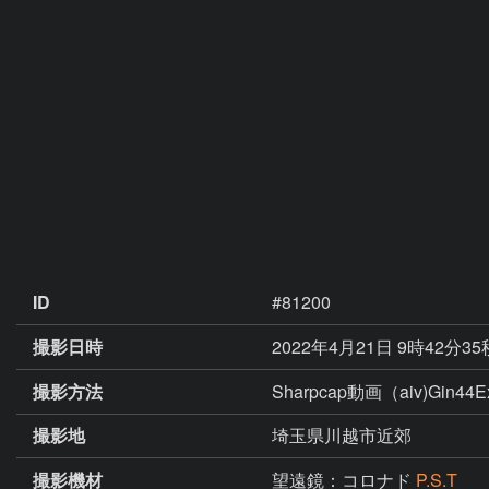
ID
#81200
撮影日時
2022年4月21日 9時42分3
撮影方法
Sharpcap動画（aiv)Gin44Ex
撮影地
埼玉県川越市近郊
撮影機材
望遠鏡：コロナド
P.S.T