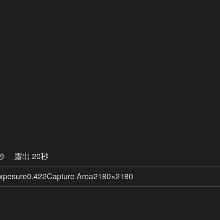
5秒
露出 20秒
posure0.422Capture Area2180×2180