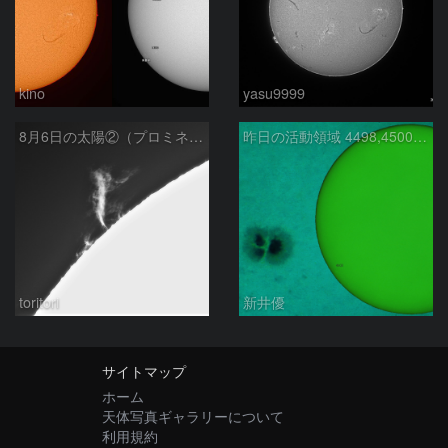
kino
yasu9999
8月6日の太陽②（プロミネン北東縁 ）
昨日の活動領域 4498,4500：2026/08/05
toritori
新井優
サイトマップ
ホーム
天体写真ギャラリーについて
利用規約