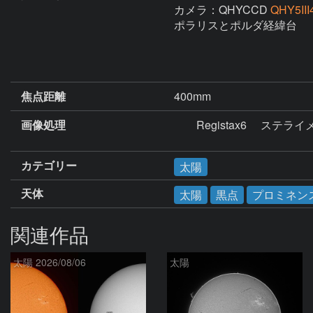
カメラ：QHYCCD
QHY5II
ポラリスとポルダ経緯台

焦点距離
400mm
画像処理
　　Registax6 　ステ
カテゴリー
太陽
天体
太陽
黒点
プロミネン
関連作品
太陽 2026/08/06
太陽