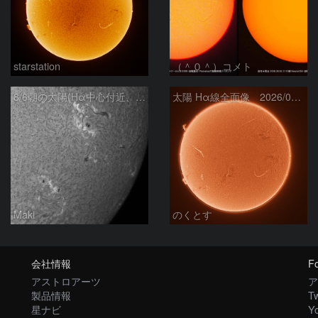
starstation
（＾０＾）コメト
8/6朝の太陽(Hα中心付近、4498、4502付近)
太陽 Hα線全面像 2026/08/06
Maki
のくとす
会社情報
Fo
アストロアーツ
ア
製品情報
Tw
星ナビ
Y