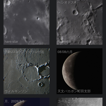
マルト
ヘシオドスA
hare-star
hare-star
月齢23.3のフラマウロ付近
08/08の月
ウィルキンソン
天文バカボン町田支部
月、2026/8/8
コペルニクス、カルパチア山脈付近