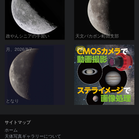
政やんシニアの手習い
天文バカボン町田支部
PR
月、2026/8/7
となり
サイトマップ
ホーム
天体写真ギャラリーについて