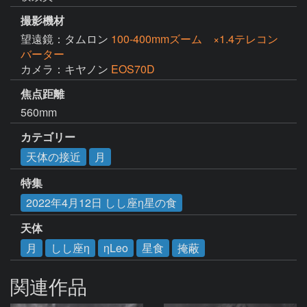
撮影機材
望遠鏡：タムロン
100-400mmズーム ×1.4テレコン
バーター
カメラ：キヤノン
EOS70D
焦点距離
560mm
カテゴリー
天体の接近
月
特集
2022年4月12日 しし座η星の食
天体
月
しし座η
ηLeo
星食
掩蔽
関連作品