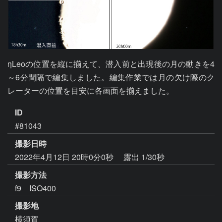
ηLeoの位置を縦に揃えて、潜入前と出現後の月の動きを4
～6分間隔で編集しました。編集作業では月の欠け際のク
レーターの位置を目安に各画面を揃えました。
ID
#81043
撮影日時
2022年4月12日 20時0分0秒
露出 1/30秒
撮影方法
f9 ISO400
撮影地
横須賀