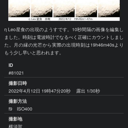
η Leo星食の出現のようすです。10秒間隔の画像を編集し
ました。時刻は電波時計でなるべく正確にカウントしまし
た。月の縁の光芒から実際の出現時刻は19h46m40sより
もう少し早いと思われます。
ID
#81021
撮影日時
2022年4月12日 19時47分20秒
露出 1/30秒
撮影方法
f9 ISO400
撮影地
横須賀