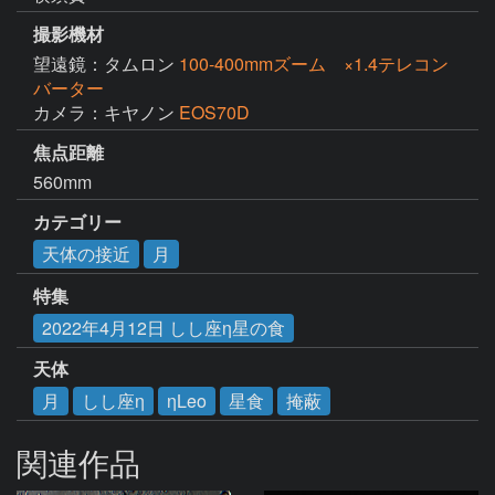
撮影機材
望遠鏡：タムロン
100-400mmズーム ×1.4テレコン
バーター
カメラ：キヤノン
EOS70D
焦点距離
560mm
カテゴリー
天体の接近
月
特集
2022年4月12日 しし座η星の食
天体
月
しし座η
ηLeo
星食
掩蔽
関連作品