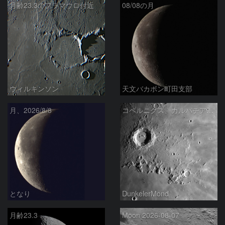
月齢23.3のフラマウロ付近
08/08の月
ウィルキンソン
天文バカボン町田支部
月、2026/8/8
コペルニクス、カルパチア山脈付近
となり
DunkelerMond
月齢23.3
Moon 2026-08-07