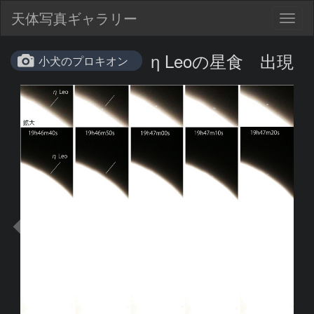
天体写真ギャラリー
Togg
navig
η Leoの星食 出現
小犬のプロキオン