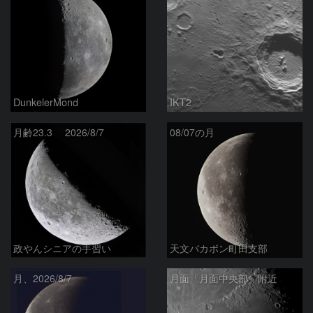
DunkelerMond
IKT2
月齢23.3 2026/8/7
08/07の月
政やんシニアの手習い
天文バカボン町田支部
月、2026/8/7
月面「月面中央部」附近