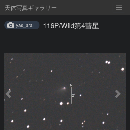
天体写真ギャラリー
Togg
navig
116P/Wild第4彗星
yas_arai