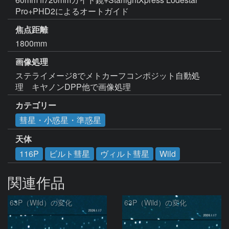
Pro+PHD2によるオートガイド
焦点距離
1800mm
画像処理
ステライメージ8でメトカーフコンポジット自動処
理　キヤノンDPP他で画像処理
カテゴリー
彗星・小惑星・準惑星
天体
116P
ビルト彗星
ヴィルト彗星
Wild
関連作品
63P（Wild）の変化
63P（Wild）の変化