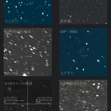
ろどすた
新井優
63P/Wild第1彗星
63P（Wild）
yas_arai
ろどすた
6/19の４つの彗星
81P/Wild第2彗星