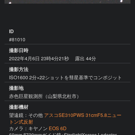
ID
#81010
撮影日時
2022年4月6日 23時4分21秒
露出 44分
撮影方法
ISO1600 2分×22ショットを彗星基準でコンポジット
撮影地
赤色巨星観測所（山梨県北杜市）
撮影機材
望遠鏡：その他
アスコSE310PWS 31cmF5.8ニュー
トン式反射
カメラ：キヤノン
EOS 6D
60mm fl720mmガイド鏡+StarlightXpress Lodestar 