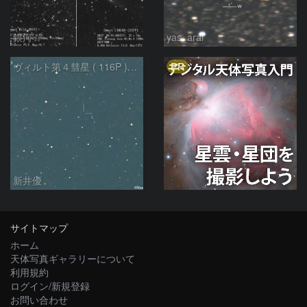
銀河☆
yas_arai
PR
ヴィルト第４彗星 ( 116P )：2023/05/17
新井優
サイトマップ
ホーム
天体写真ギャラリーについて
利用規約
ログイン/新規登録
お問い合わせ