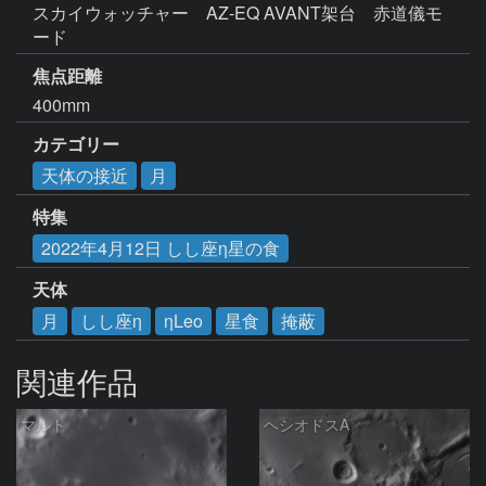
スカイウォッチャー　AZ-EQ AVANT架台　赤道儀モ
ード
焦点距離
400mm
カテゴリー
天体の接近
月
特集
2022年4月12日 しし座η星の食
天体
月
しし座η
ηLeo
星食
掩蔽
関連作品
マルト
ヘシオドスA