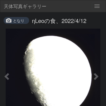
天体写真ギャラリー
Togg
navig
ηLeoの食、2022/4/12
となり