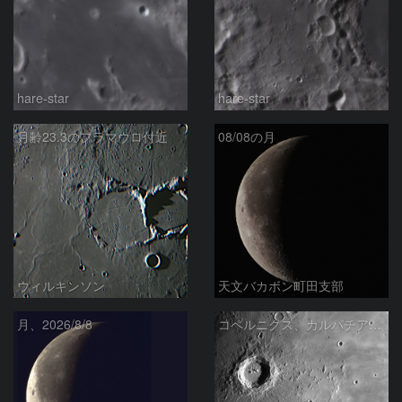
hare-star
hare-star
月齢23.3のフラマウロ付近
08/08の月
ウィルキンソン
天文バカボン町田支部
月、2026/8/8
コペルニクス、カルパチア山脈付近