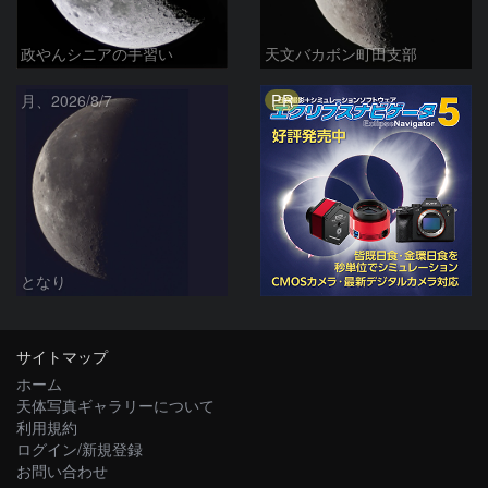
政やんシニアの手習い
天文バカボン町田支部
PR
月、2026/8/7
となり
サイトマップ
ホーム
天体写真ギャラリーについて
利用規約
ログイン/新規登録
お問い合わせ