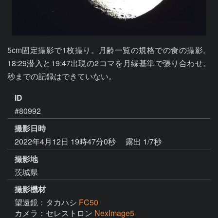
5cm固定撮影で1枚撮り。月齢一覧の規格での食の撮影。
18:29潜入と19:47出現の2コマを月縁基準で張り合わせ。
秒までの記録はできていない。
ID
#80992
撮影日時
2022年4月12日 19時47分0秒
露出 1/7秒
撮影地
茨城県
撮影機材
望遠鏡：タカハシ
FC50
カメラ：セレストロン
NexImage5