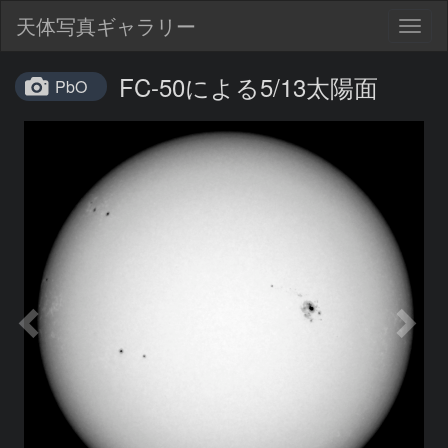
天体写真ギャラリー
Togg
navig
FC-50による5/13太陽面
PbO