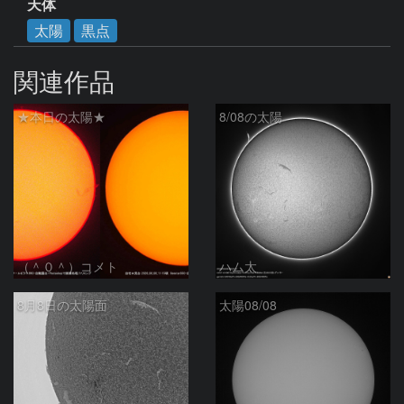
天体
太陽
黒点
関連作品
★本日の太陽★
8/08の太陽
（＾０＾）コメト
ハム太
8月8日の太陽面
太陽08/08