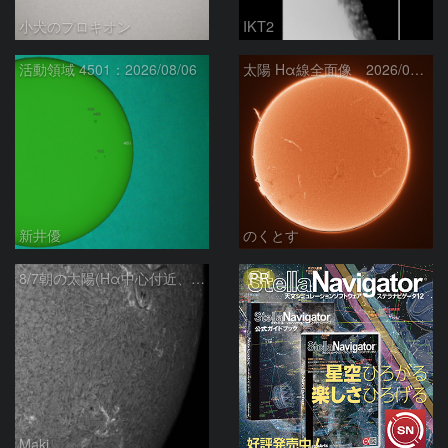
小犬のプロキオン
IKT2
活動領域 4501：2026/08/06
太陽 Hα線全面像 2026/08/07
新井優
のくとす
PR
8/7朝の太陽(Hα中心付近、4498、4502付近)
Maki