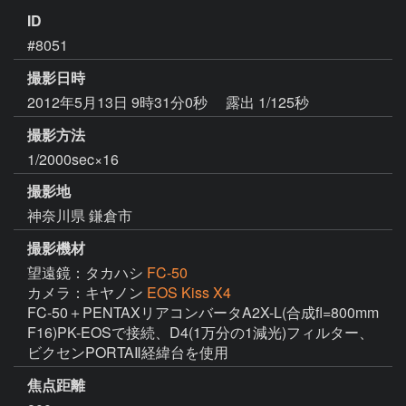
ID
#8051
撮影日時
2012年5月13日 9時31分0秒
露出 1/125秒
撮影方法
1/2000sec×16
撮影地
神奈川県 鎌倉市
撮影機材
望遠鏡：タカハシ
FC-50
カメラ：キヤノン
EOS Kiss X4
FC-50＋PENTAXリアコンバータA2X-L(合成fl=800mm 
F16)PK-EOSで接続、D4(1万分の1減光)フィルター、
ビクセンPORTAⅡ経緯台を使用
焦点距離