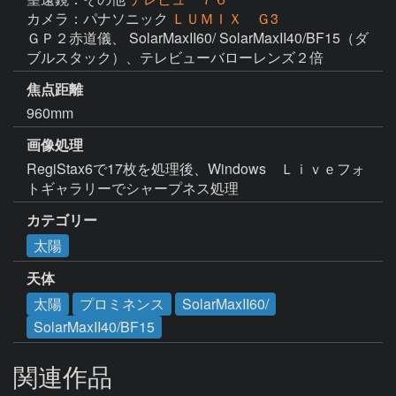
カメラ：パナソニック
ＬＵＭＩＸ Ｇ3
ＧＰ２赤道儀、 SolarMaxII60/ SolarMaxII40/BF15（ダ
ブルスタック）、テレビューバローレンズ２倍
焦点距離
960mm
画像処理
RegiStax6で17枚を処理後、Windows　Ｌｉｖｅフォ
トギャラリーでシャープネス処理
カテゴリー
太陽
天体
太陽
プロミネンス
SolarMaxII60/
SolarMaxII40/BF15
関連作品