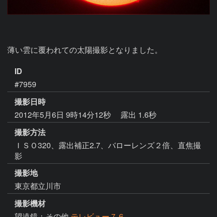
薄い雲に覆われての太陽撮影となりました。
ID
#7959
撮影日時
2012年5月6日 9時14分12秒
露出 1.6秒
撮影方法
ＩＳＯ320、露出補正2.7、バローレンズ２倍、直焦撮
影
撮影地
東京都立川市
撮影機材
望遠鏡：その他
テレビュー７６