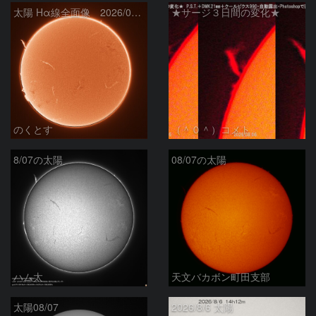
太陽 Hα線全面像 2026/08/07
★サージ３日間の変化★
のくとす
（＾０＾）コメト
8/07の太陽
08/07の太陽
ハム太
天文バカボン町田支部
太陽08/07
2026/8/6 太陽