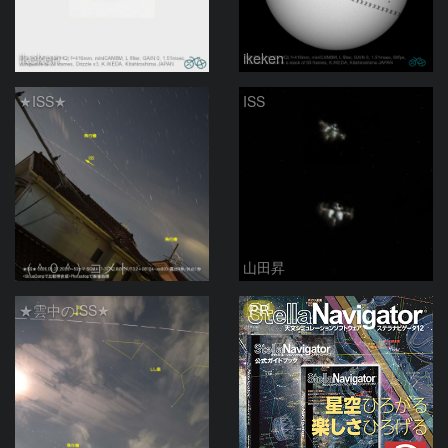
ikeken
ikeken
★ISS★
ISS
（＾０＾）コメト
山田昇
PR
★雲中のISS★