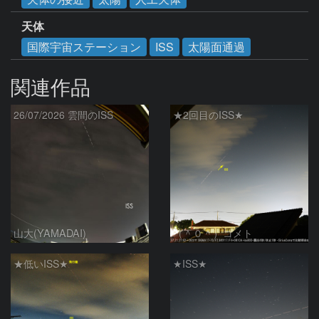
天体
国際宇宙ステーション
ISS
太陽面通過
関連作品
26/07/2026 雲間のISS
★2回目のISS★
山大(YAMADAI)
（＾０＾）コメト
★低いISS★
★ISS★