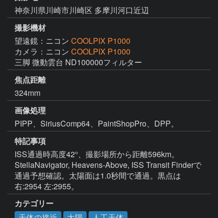
神奈川県川崎市川崎区 多摩川河口近辺
撮影機材
望遠鏡：ニコン
COOLPIX P1000
カメラ：ニコン
COOLPIX P1000
三脚 微動雲台 ND100000フィルター
焦点距離
324mm
画像処理
PIPP、SiriusComp64、PaintShopPro、DPP。
特記事項
ISS通過時高度42°、撮影場所から距離596km。
StellaNavigator, Heavens-Above, ISS Transit Finderで
通過予想確認。太陽面は1.0秒間で通過。黒点は
右:2954 左:2955。
カテゴリー
天体の接近
太陽
人工天体