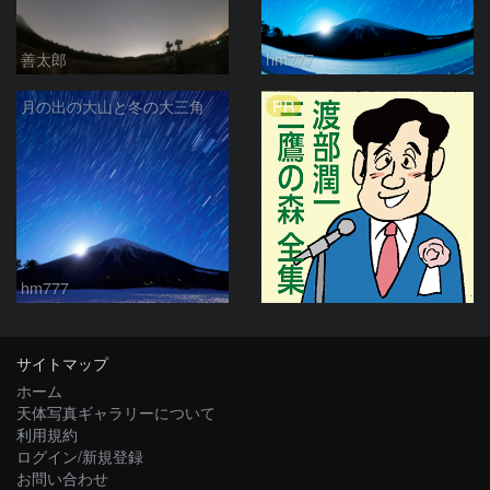
善太郎
hm777
PR
月の出の大山と冬の大三角
hm777
サイトマップ
ホーム
天体写真ギャラリーについて
利用規約
ログイン/新規登録
お問い合わせ