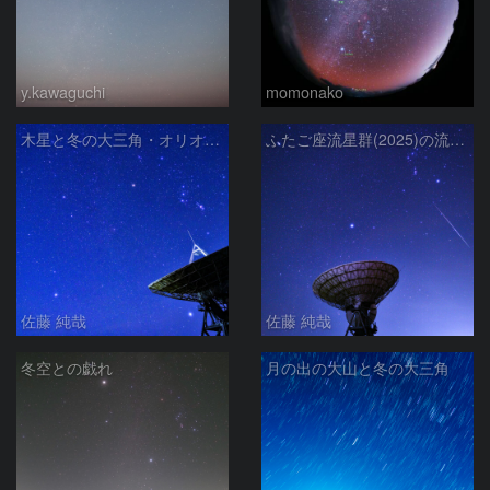
y.kawaguchi
momonako
木星と冬の大三角・オリオン座と、さくら宇宙公園のパラボラアンテナ
ふたご座流星群(2025)の流星と冬の星座、さくら宇宙公園のパラボラアンテナ
佐藤 純哉
佐藤 純哉
冬空との戯れ
月の出の大山と冬の大三角