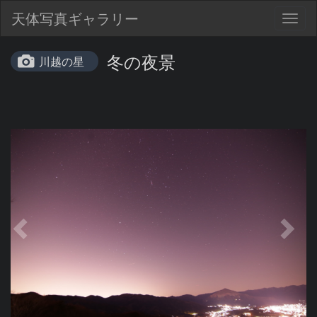
天体写真ギャラリー
Togg
navig
冬の夜景
川越の星