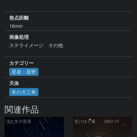
焦点距離
16mm
画像処理
ステライメージ　その他

カテゴリー
星座・星野
天体
冬の大三角
関連作品
沈む冬の星座
更けゆく夜 260115