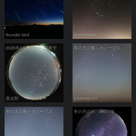
thunder bird
momonako
2026年2月21日の円周夜空
冬の大三角～カノープス
善太郎
y.kawaguchi
冬の大三角～カノープス
冬の天の川 260119