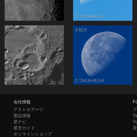
かあ
O.TAKAHASHI
Moon 2026-08-04
今朝月
IKT2
O.TAKAHASHI
会社情報
Fo
アストロアーツ
ア
製品情報
Tw
星ナビ
Y
星空ガイド
星
オンラインショップ