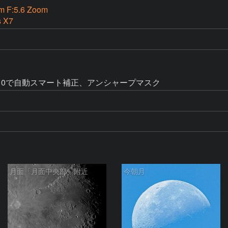
m F:5.6 Zoom
s X7
10で自動スマート補正、アンシャープマスク
月面「月面中央部」附近
今朝月