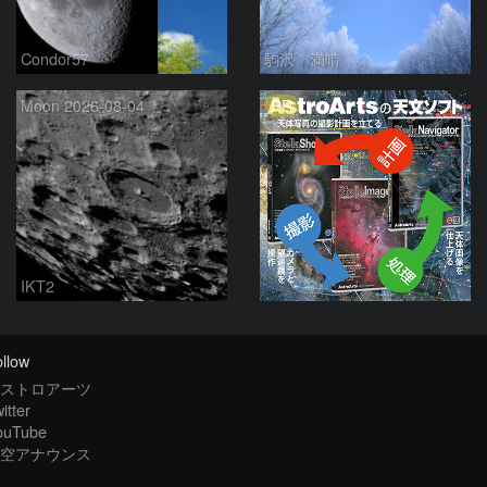
Condor57
駒沢 満晴
PR
Moon 2026-08-04
IKT2
llow
ストロアーツ
itter
ouTube
空アナウンス