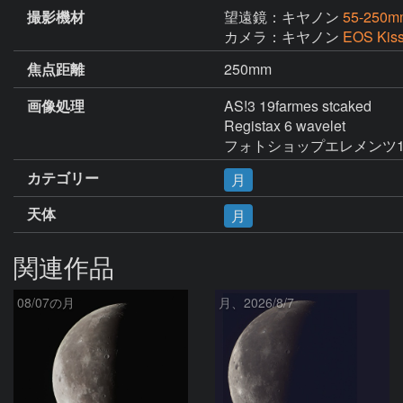
撮影機材
望遠鏡：キヤノン
55-250m
カメラ：キヤノン
EOS Kis
焦点距離
250mm
画像処理
AS!3 19farmes stcaked

Registax 6 wavelet

フォトショップエレメンツ
カテゴリー
月
天体
月
関連作品
08/07の月
月、2026/8/7