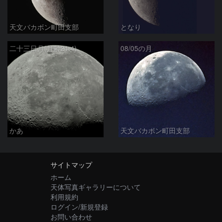
天文バカボン町田支部
となり
二十三日月(月齢21.4)
08/05の月
かあ
天文バカボン町田支部
サイトマップ
ホーム
天体写真ギャラリーについて
利用規約
ログイン/新規登録
お問い合わせ