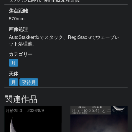
焦点距離
570mm
画像処理
AutoStakkert!3でスタック、RegiStax 6でウェーブレ
ット処理他。
カテゴリー
月
天体
月
寝待月
関連作品
月齢25.3 2026/8/9
月（月齢 25.4）と エルナト（おうし座β星）