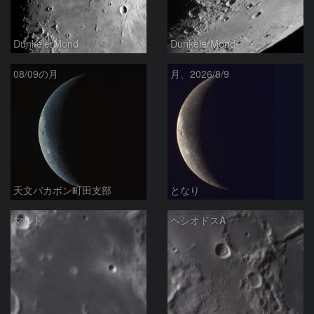
DunkelerMond
DunkelerMond
08/09の月
月、2026/8/9
天文バカボン町田支部
となり
マルト
ヘシオドスA