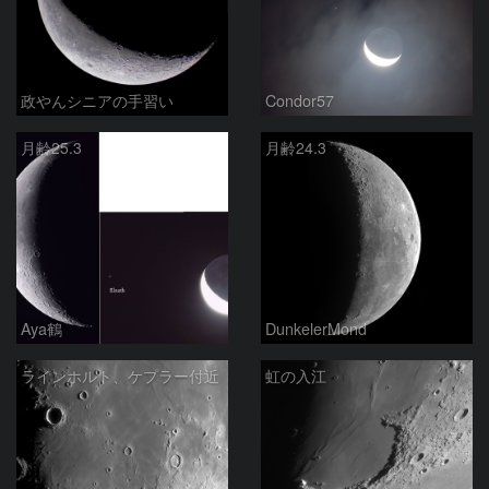
政やんシニアの手習い
Condor57
月齢25.3
月齢24.3
Aya鶴
DunkelerMond
ラインホルト、ケプラー付近
虹の入江