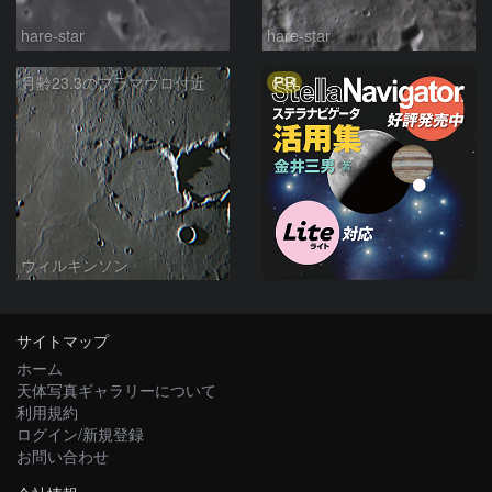
hare-star
hare-star
PR
月齢23.3のフラマウロ付近
ウィルキンソン
サイトマップ
ホーム
天体写真ギャラリーについて
利用規約
ログイン/新規登録
お問い合わせ