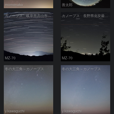
momonako
善太郎
カノープス 岐阜県高山市 2026年2月21日
カノープス 長野県北安曇郡 2026年2月13日
MZ-70
MZ-70
冬の大三角～カノープス
冬の大三角～カノープス
y.kawaguchi
y.kawaguchi