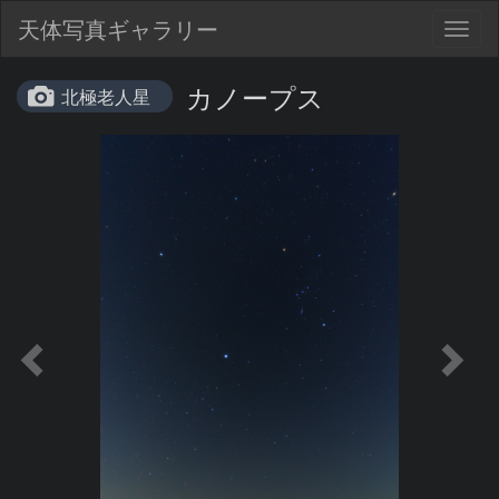
天体写真ギャラリー
Togg
navig
カノープス
北極老人星