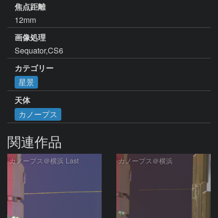
焦点距離
12mm
画像処理
Sequator,CS6
カテゴリー
星景
天体
カノープス
関連作品
カノープス＠横浜 Last
カノープス＠横浜