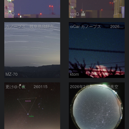
tenQ
tenQ
カノープス 岐阜県飛騨市 2026年3月5日
αCar カノープス 2026-3-4
MZ-70
ktom
更けゆく夜 260115
2026年2月21日の円周夜空