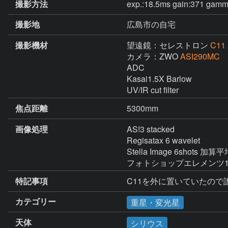
撮影方法
exp.:18.5ms gain:371 gamm
撮影地
広島市の自宅
撮影機材
望遠鏡：セレストロン
C11 
カメラ：ZWO
ASI290MC
ADC

Kasai1.5X Barlow

UV/IR cut filter
焦点距離
5300mm
画像処理
AS!3 stacked

Regisatax 6 wavelet

Stella Image 6shots 
フォトショップエレメンツ
特記事項
C11を外に置いていたの
カテゴリー
重星・変光星
天体
シリウス