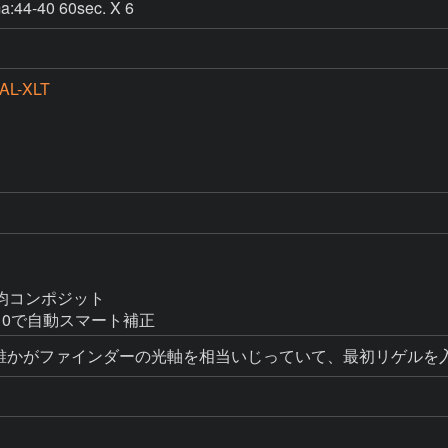
a:44-40 60sec. X 6
AL-XLT
加算平均コンポジット

10で自動スマート補正
で誰かがファインダーの光軸を相当いじっていて、最初リゲルを