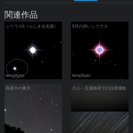
関連作品
シリウスb（らしき点光源）
5月の赤いシリウス
templtyan
templtyan
真夜中の東天
天心・五浦海岸での日周運動