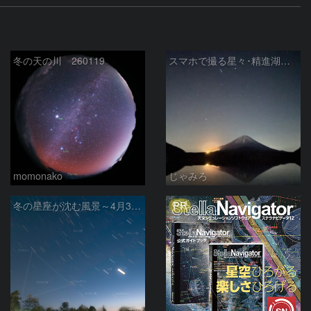
冬の天の川 260119
スマホで撮る星々･精進湖での冬の星座
momonako
じゃみろ
PR
冬の星座が沈む風景～4月30日の夕暮れ