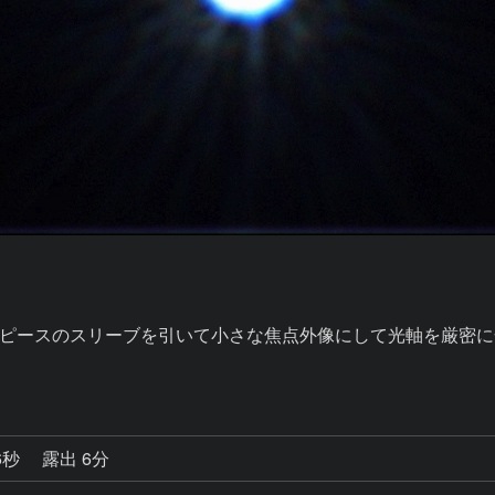
ピースのスリーブを引いて小さな焦点外像にして光軸を厳密に
6秒
露出 6分