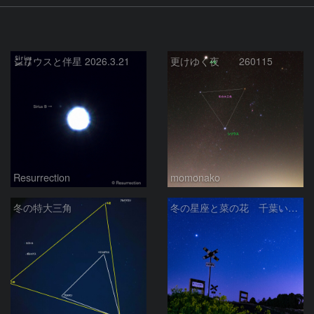
シリウスと伴星 2026.3.21
更けゆく夜 260115
Resurrection
momonako
冬の特大三角
冬の星座と菜の花 千葉いすみ鉄道 第二五之町踏切で