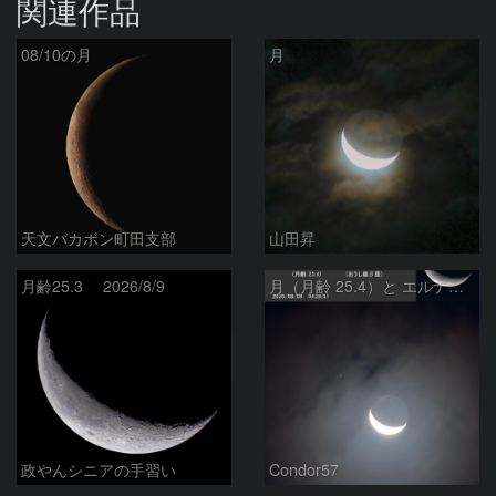
関連作品
08/10の月
月
天文バカボン町田支部
山田昇
月齢25.3 2026/8/9
月（月齢 25.4）と エルナト（おうし座β星）
政やんシニアの手習い
Condor57