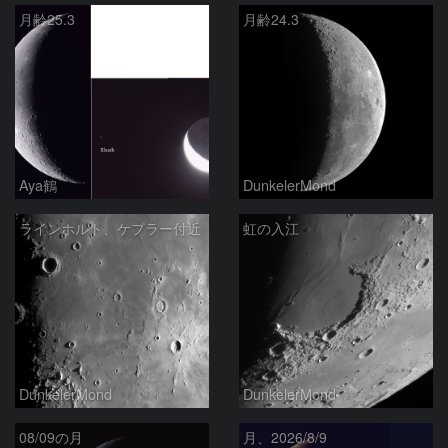
月齢25.3
月齢24.3
Aya鶴
DunkelerMond
ラインホルト、ケプラー付近
虹の入江
DunkelerMond
DunkelerMond
08/09の月
月、2026/8/9