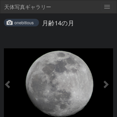
天体写真ギャラリー
Togg
navig
月齢14の月
onebitious