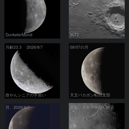
DunkelerMond
IKT2
月齢23.3 2026/8/7
08/07の月
政やんシニアの手習い
天文バカボン町田支部
月、2026/8/7
月面「月面中央部」附近