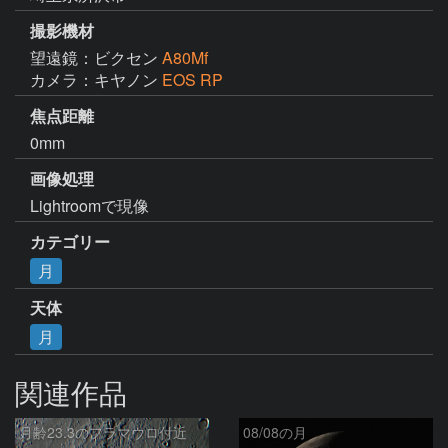
撮影機材
望遠鏡：ビクセン
A80Mf
カメラ：キヤノン
EOS RP
焦点距離
0mm
画像処理
Lightroomで現像
カテゴリー
月
天体
月
関連作品
月齢23.3のフラマウロ付近
08/08の月