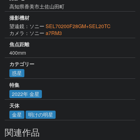
高知県香美市土佐山田町
撮影機材
望遠鏡：ソニー
SEL70200F28GM+SEL20TC
カメラ：ソニー
a7RM3
焦点距離
400mm
カテゴリー
惑星
特集
2022年 金星
天体
金星
明けの明星
関連作品