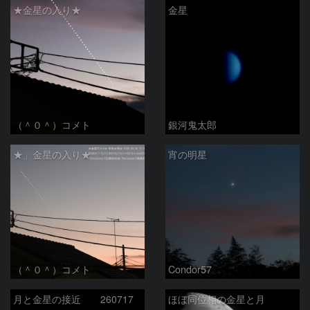
★金星の入り★
金星
（＾０＾）コメト
銀河鬼太郎
★」金星の入り★
宵の明星
（＾０＾）コメト
Condor57
月と金星の接近 260717
ほぼ同位相の金星と月