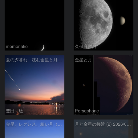
momonako
久保庭敦男
夏の夕暮れ 沈む金星と月 2026/7/20
金星と月
豊田 敏
Persephone
金星、レグレス、細い月（７月１６日）
月と金星の接近 (2) 2026/07/17