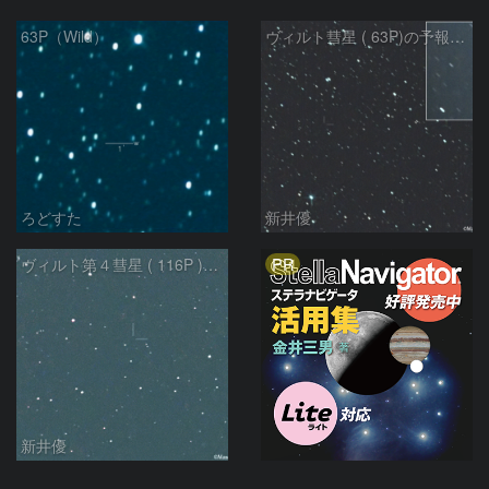
63P（Wild）
ヴィルト彗星 ( 63P)の予報位置：2026/01/27
ろどすた
新井優
PR
ヴィルト第４彗星 ( 116P )：2023/05/17
新井優