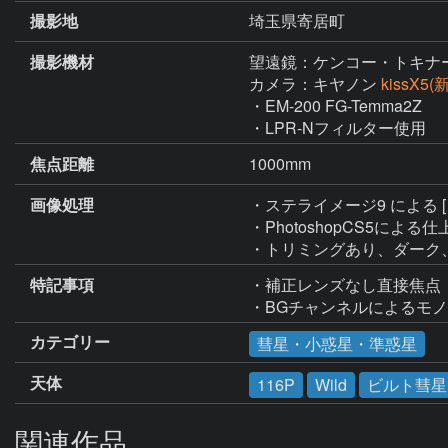
撮影地
埼玉県寄居町
撮影機材
望遠鏡：ケンコー・トキナ
カメラ：キヤノン
kissX5
・EM-200 FG-Temma2Z

・LPR-Nフィルター使用
焦点距離
1000mm
画像処理
・ステライメージ9 による
・PhotoshopCS5による仕
・トリミングあり、ダーク
特記事項
・補正レンズなし直接焦点

・BGチャンネルによるモ
カテゴリー
彗星・小惑星・準惑星
天体
116P
Wild
ビルト彗星
関連作品