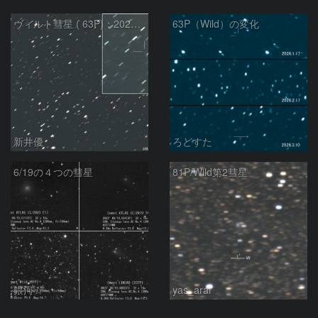
ヴィルト彗星 ( 63P)：2026/03/21
63P（Wild）の変化
新井優
ろどすた
6/19の４つの彗星
81P/Wild第2彗星
銀河☆
yas_arai