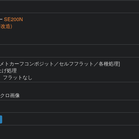
ー
SE200N
(新改造)
 [メトカーフコンポジット／セルフフラット／各種処理]

上げ処理

、フラットなし
ノクロ画像