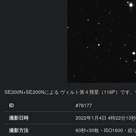
SE200N+SE200Nによる ヴィルト第４彗星（116P）です。
ID
#78177
撮影日時
2022年1月4日 4時22分13
撮影方法
60秒×30枚・ISO1600・絞り