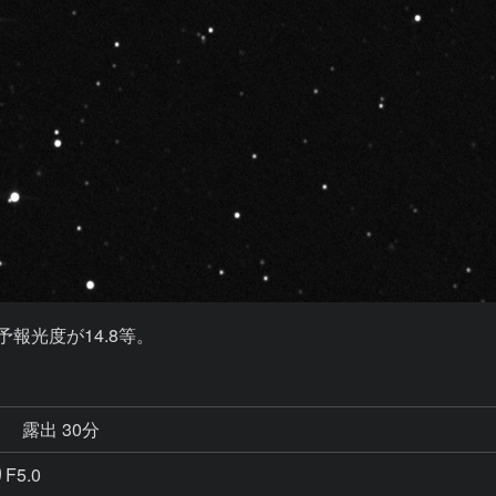
予報光度が14.8等。
秒
露出 30分
F5.0