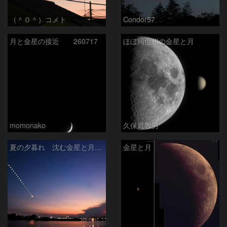
（＾０＾）コメト
Condor57
月と金星の接近 260717
ほぼ同位相の金星と月
momonako
久保庭敦男
夏の夕暮れ 沈む金星と月 2026/7/20
金星と月