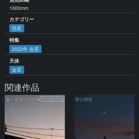
1000mm
カテゴリー
惑星
特集
2022年 金星
天体
金星
関連作品
★」金星の入り★
宵の明星