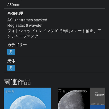
250mm
画像処理
AS!3 11frames stacked

Regisatax 6 wavelet

フォトショップエレメンツ10で自動スマート補正、ア
ンシャープマスク
カテゴリー
月
天体
月
関連作品
今朝月
「月」2026/08/05