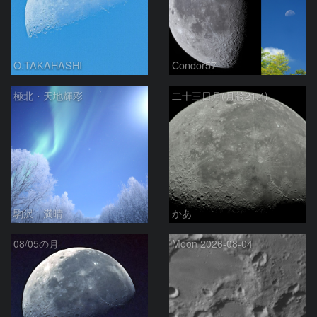
O.TAKAHASHI
Condor57
極北・天地輝彩
二十三日月(月齢21.4)
駒沢 満晴
かあ
08/05の月
Moon 2026-08-04