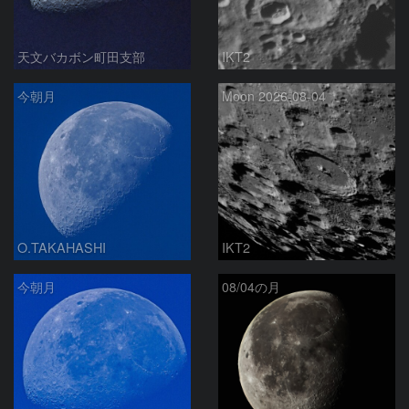
天文バカボン町田支部
IKT2
今朝月
Moon 2026-08-04
O.TAKAHASHI
IKT2
今朝月
08/04の月