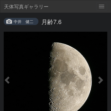
天体写真ギャラリー
Togg
navig
月齢7.6
中井 健二