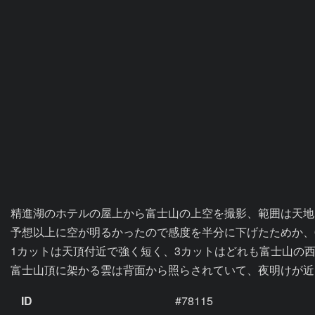
精進湖のホテルの屋上から富士山の上空を撮影、範囲は天地105
予想以上に空が明るかったので感度を半分に下げたためか、0
1カットは天頂付近で強く短く、3カットはどれも富士山の西側
富士山頂に架かる雲は背面から照らされていて、夜明けが近
ID
#78115