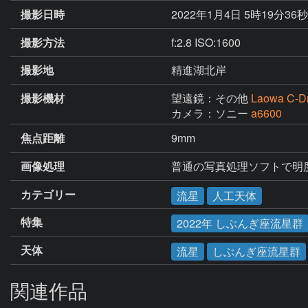
撮影日時
2022年1月4日 5時19分36
撮影方法
f:2.8 ISO:1600
撮影地
精進湖北岸
撮影機材
望遠鏡：その他
Laowa C-D
カメラ：ソニー
a6600
焦点距離
9mm
画像処理
普通の写真処理ソフトで明
カテゴリー
流星
人工天体
特集
2022年 しぶんぎ座流星群
天体
流星
しぶんぎ座流星群
関連作品