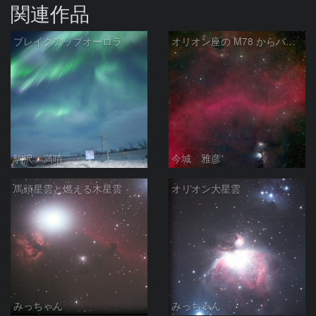
関連作品
ブレイクアップオーロラ
オリオン座の M78 からバーナードループをまたいで LDN1622あたり
駒沢 満晴
今城 雅彦
馬頭星雲と燃える木星雲
オリオン大星雲
みっちゃん
みっちゃん