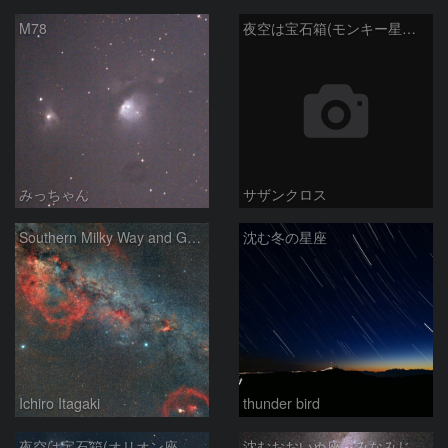
M78
夜空は宝石箱(モンキー星雲 NGC2174) Seestar50
みっちゃん
サザンクロス
Southern Milky Way and Gum Nebula
沈む冬の星座
Ichiro Itagaki
thunder bird
夜空は宝石箱(オリオン座大星雲 M42) Seestar50
沈むおおいぬ座～みなみじゅうじ座の天の川