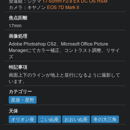
望遠鏡：シグマ
17-50mm F2.8 EX DC OS HSM
カメラ：キヤノン
EOS 7D Mark II
焦点距離
17mm
画像処理
Adobe Photoshop CS2、Microsoft Office Picture 
Managerにてカラー補正、コントラスト調整、リサイ
ズ
特記事項
画面上下のラインが地上と並行になるように撮影して
います。
カテゴリー
星座・星野
天体
オリオン座
こいぬ座
おおいぬ座
冬の大三角