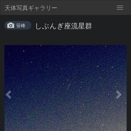
天体写真ギャラリー
Togg
navig
しぶんぎ座流星群
笹峰