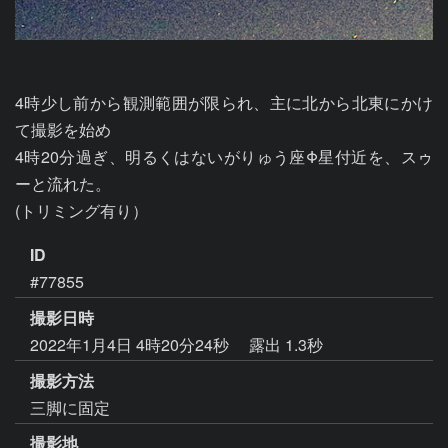
4時少し前から観測範囲が限られ、主に北から北東にかけ
て撮影を始め

4時20分過ぎ、明るくはないがりゅう座Φ星付近を、スゥ
ーと流れた。

ID
#77855
撮影日時
2022年1月4日 4時20分24秒
露出 1.3秒
撮影方法
三脚に固定
撮影地