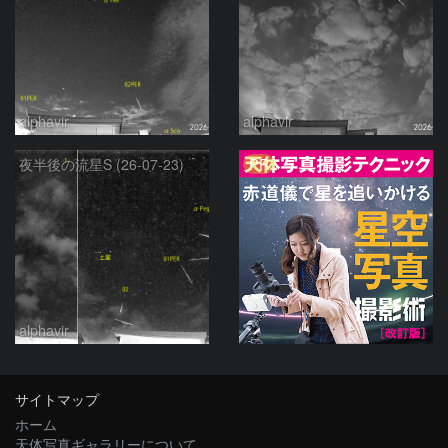
alphavir
alphavir
PR
夜半後の流星S (26-07-23)
alphavir
サイトマップ
ホーム
天体写真ギャラリーについて