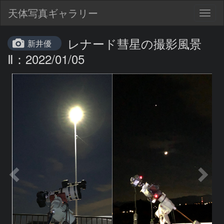
天体写真ギャラリー
Togg
navig
レナード彗星の撮影風景
新井優
Ⅱ：2022/01/05