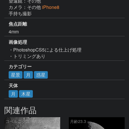
望遠鏡：その他
カメラ：その他
iPhone8
手持ち撮影
焦点距離
4mm
画像処理
・PhotoshopCS5による仕上げ処理

・トリミングあり
カテゴリー
星景
月
惑星
天体
月
木星
関連作品
コペルニクス、カルパチア山脈付近
月齢23.3