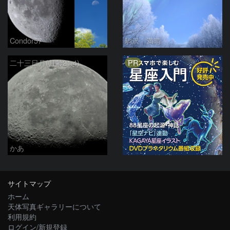
Condor57
駒沢 満晴
PR
二十三日月(月齢21.4)
かあ
サイトマップ
ホーム
天体写真ギャラリーについて
利用規約
ログイン/新規登録