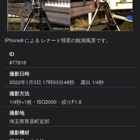
ID
#77816
撮影日時
2022年1月3日 17時53分48秒
露出 1/4秒
撮影方法
1/4秒×1枚・ISO2000・絞りF1.8
撮影地
埼玉県寄居町近郊
撮影機材