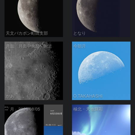
天文バカボン町田支部
となり
月面「月面中央部」附近
今朝月
かあ
O.TAKAHASHI
「月」2026/08/05
極北・天地輝彩