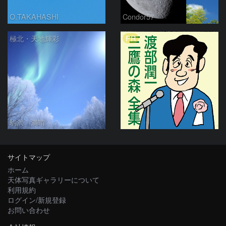
O.TAKAHASHI
Condor57
PR
極北・天地輝彩
駒沢 満晴
サイトマップ
ホーム
天体写真ギャラリーについて
利用規約
ログイン/新規登録
お問い合わせ