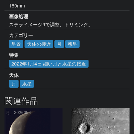
180mm
画像処理
カテゴリー
星景
天体の接近
月
惑星
特集
2022年1月4日 細い月と水星の接近
天体
月
水星
関連作品
月、2026/8/8
コペルニクス、カルパチア山脈付近