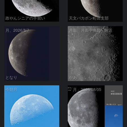
政やんシニアの手習い
天文バカボン町田支部
月、2026/8/7
月面「月面中央部」附近
となり
かあ
今朝月
「月」2026/08/05