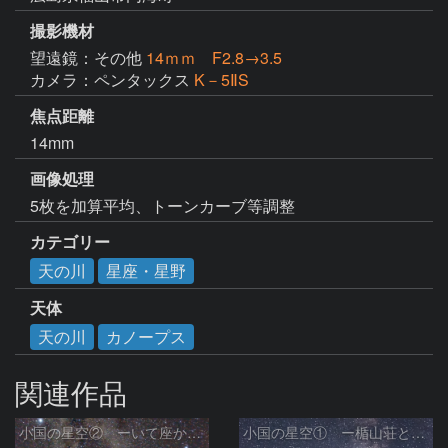
撮影機材
望遠鏡：その他
14ｍｍ F2.8→3.5
カメラ：ペンタックス
K－5ⅡS
焦点距離
14mm
画像処理
5枚を加算平均、トーンカーブ等調整
カテゴリー
天の川
星座・星野
天体
天の川
カノープス
関連作品
小国の星空② ーいて座からわし座にかけての銀河ー
小国の星空① ー楯山荘と天の川ー