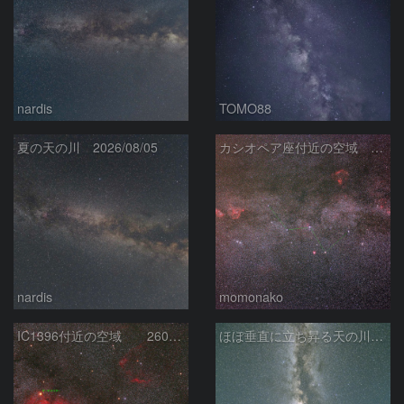
nardis
TOMO88
夏の天の川 2026/08/05
カシオペア座付近の空域 260720
nardis
momonako
IC1396付近の空域 260720
ほぼ垂直に立ち昇る天の川銀河