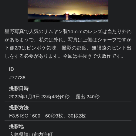
星野写真で人気のサムヤン製14ｍｍのレンズは当たり外れ
があるようで、私のは外れ。写真は上側はシャープですが
下側2/3はピンボケ気味。撮影の都度、無限遠のピント出
しをする必要があります。今回は手抜きで失敗作です。
ID
#77738
撮影日時
2022年1月3日 23時43分0秒
露出 240秒
撮影方法
F3.5 ISO 1600 60秒3枚、30秒2枚
撮影地
広島県福山市内海町