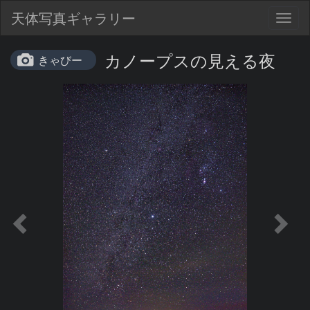
天体写真ギャラリー
Togg
navig
カノープスの見える夜
きゃびー