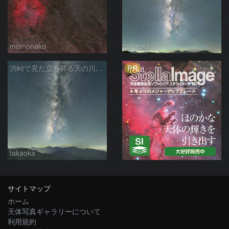
momonako
takaoka
PR
渋峠で見た立ち昇る天の川銀河
takaoka
サイトマップ
ホーム
天体写真ギャラリーについて
利用規約