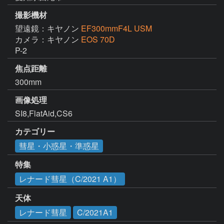
撮影機材
望遠鏡：キヤノン
EF300mmF4L USM
カメラ：キヤノン
EOS 70D
P-2
焦点距離
300mm
画像処理
SI8,FlatAid,CS6
カテゴリー
彗星・小惑星・準惑星
特集
レナード彗星（C/2021 A1）
天体
レナード彗星
C/2021A1