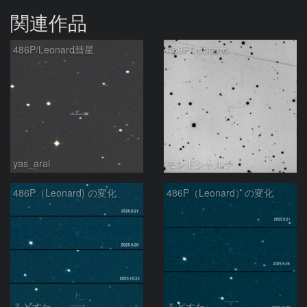
関連作品
486P/Leonard彗星
486P/Leonard
yas_arai
モンドシャルナ
486P（Leonard) の変化
486P（Leonard）の変化
ろどすた
ろどすた