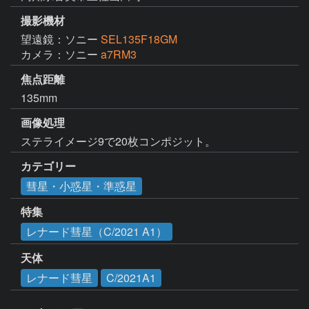
撮影機材
望遠鏡：ソニー
SEL135F18GM
カメラ：ソニー
a7RM3
焦点距離
135mm
画像処理
カテゴリー
彗星・小惑星・準惑星
特集
レナード彗星（C/2021 A1）
天体
レナード彗星
C/2021A1