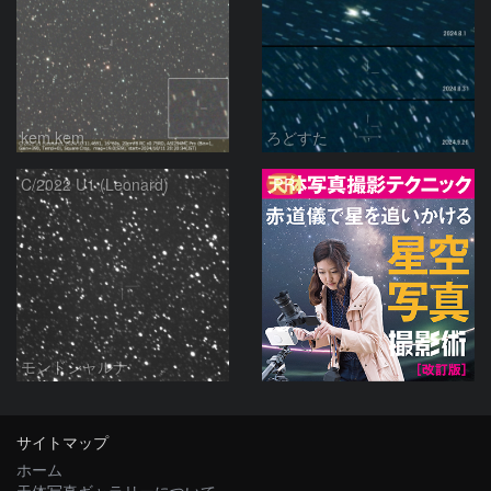
kem.kem
ろどすた
PR
C/2022 U1 (Leonard)
モンドシャルナ
サイトマップ
ホーム
天体写真ギャラリーについて