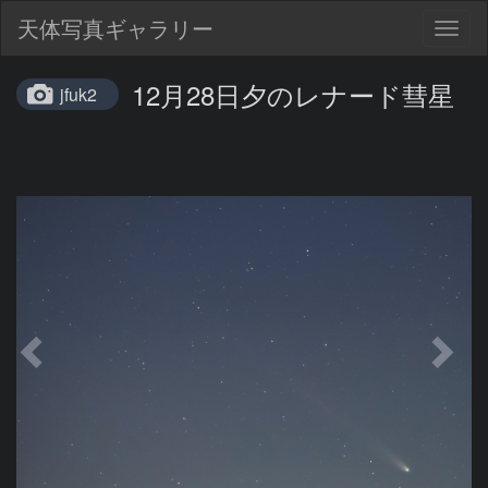
天体写真ギャラリー
Togg
navig
12月28日夕のレナード彗星
jfuk2