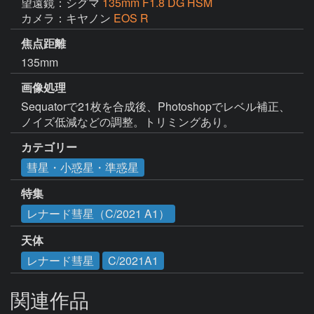
望遠鏡：シグマ
135mm F1.8 DG HSM
カメラ：キヤノン
EOS R
焦点距離
135mm
画像処理
Sequatorで21枚を合成後、Photoshopでレベル補正、
ノイズ低減などの調整。トリミングあり。
カテゴリー
彗星・小惑星・準惑星
特集
レナード彗星（C/2021 A1）
天体
レナード彗星
C/2021A1
関連作品