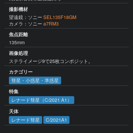
撮影機材
望遠鏡：ソニー
SEL135F18GM
カメラ：ソニー
a7RM3
焦点距離
135mm
画像処理
カテゴリー
彗星・小惑星・準惑星
特集
レナード彗星（C/2021 A1）
天体
レナード彗星
C/2021A1