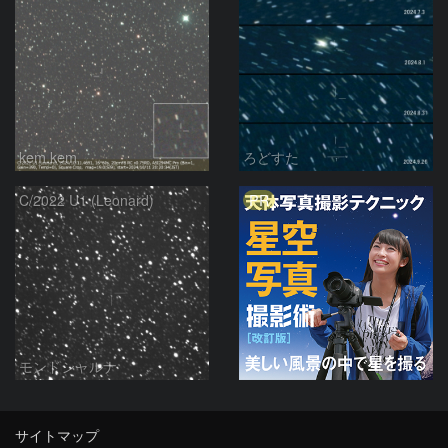
kem.kem
ろどすた
PR
C/2022 U1 (Leonard)
モンドシャルナ
サイトマップ