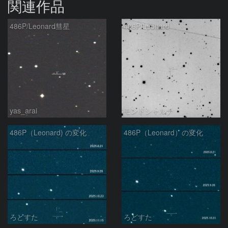
関連作品
486P/Leonard彗星
486P/Leonard
yas_arai
モンドシャルナ
486P（Leonard) の変化
486P（Leonard）の変化
ろどすた
ろどすた