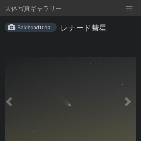
天体写真ギャラリー
Togg
navig
レナード彗星
Baldhead1010