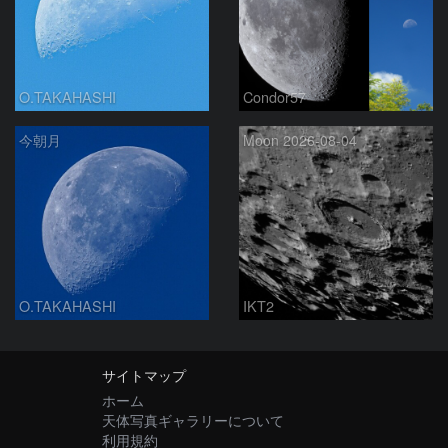
O.TAKAHASHI
Condor57
今朝月
Moon 2026-08-04
O.TAKAHASHI
IKT2
サイトマップ
ホーム
天体写真ギャラリーについて
利用規約