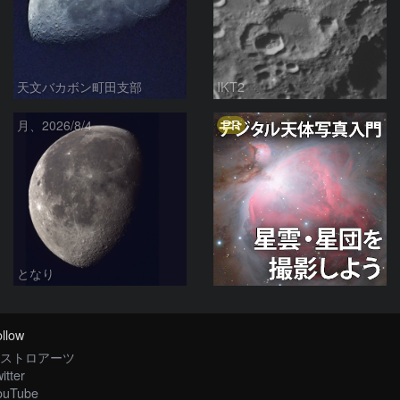
天文バカボン町田支部
IKT2
PR
月、2026/8/4
となり
llow
ストロアーツ
itter
ouTube