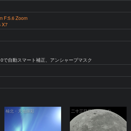
m F:5.6 Zoom
s X7
10で自動スマート補正、アンシャープマスク
極北・天地輝彩
二十三日月(月齢21.4)