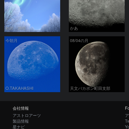
駒沢 満晴
かあ
今朝月
08/04の月
O.TAKAHASHI
天文バカボン町田支部
会社情報
Fo
アストロアーツ
ア
製品情報
Tw
星ナビ
Y