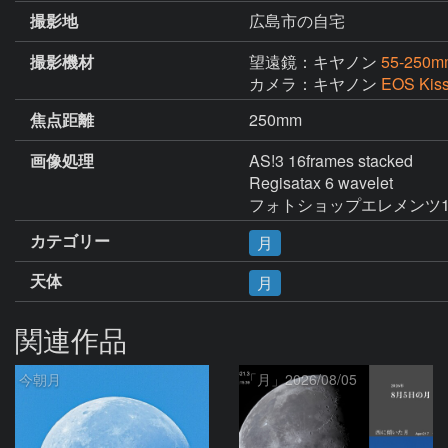
撮影地
広島市の自宅
撮影機材
望遠鏡：キヤノン
55-250m
カメラ：キヤノン
EOS Kis
焦点距離
250mm
画像処理
AS!3 16frames stacked

Regisatax 6 wavelet

フォトショップエレメンツ
カテゴリー
月
天体
月
関連作品
今朝月
「月」2026/08/05