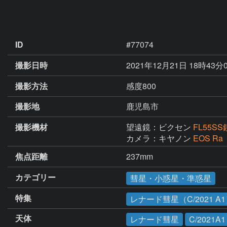
ID
#77074
撮影日時
2021年12月21日 18時43分
撮影方法
感度800
撮影地
鹿児島市
撮影機材
望遠鏡：ビクセン
FL55
カメラ：キヤノン
EOS R
焦点距離
237mm
カテゴリー
彗星・小惑星・準惑星
特集
レナード彗星（C/2021 A
天体
レナード彗星
C/2021A1