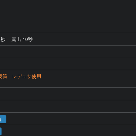
0秒
露出 10秒
SS鏡筒 レデュサ使用
a
1）