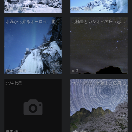
駒沢 満晴
駒沢 満晴
氷瀑から昇るオーロラ、北斗七星
北極星とカシオペア座（忍び寄る秋）
駒沢 満晴
ｍ2
北斗七星
サクラ星景（妙義山と日周運動）
瓜田精一
takaoka