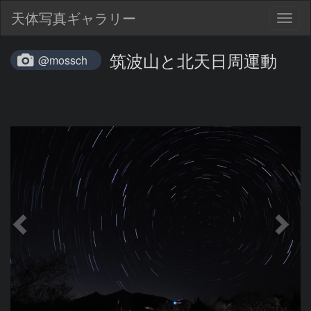
天体写真ギャラリー
Togg
navig
筑波山と北天日周運動
@mossch