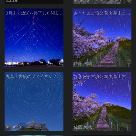
3月末で放送を終了したNHKラジオ第2放送の送信アンテナと星空
さきたま古墳公園 丸墓山古墳の夜桜と北天の日周運動 埼玉県行田市
佐藤 純哉
佐藤 純哉
丸墓山古墳のソメイヨシノと日周運動
さきたま古墳公園 丸墓山古墳の夜桜と北天の日周運動 埼玉県行田市
takaoka
佐藤 純哉