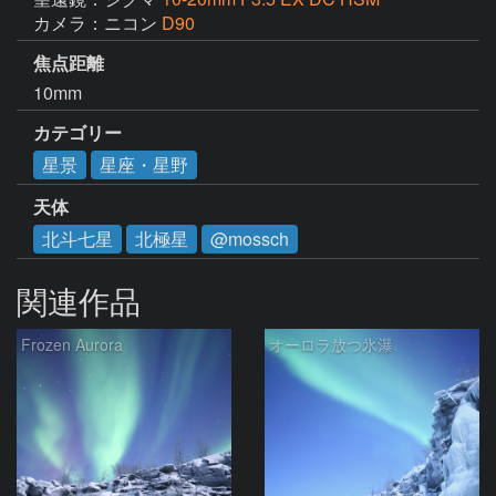
カメラ：ニコン
D90
焦点距離
10mm
カテゴリー
星景
星座・星野
天体
北斗七星
北極星
@mossch
関連作品
Frozen Aurora
オーロラ放つ氷瀑