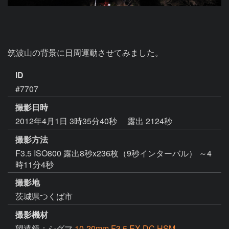
筑波山の背景に日周運動させてみました。
ID
#7707
撮影日時
2012年4月1日 3時35分40秒
露出 2124秒
撮影方法
F3.5 ISO800 露出8秒x236枚（9秒インターバル） ～4
時11分4秒
撮影地
茨城県つくば市
撮影機材
望遠鏡：シグマ
10-20mm F3.5 EX DC HSM