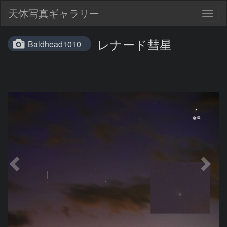
天体写真ギャラリー
Togg
navig
レナード彗星
Baldhead1010