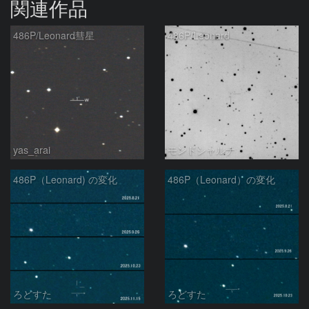
関連作品
486P/Leonard彗星
486P/Leonard
yas_arai
モンドシャルナ
486P（Leonard) の変化
486P（Leonard）の変化
ろどすた
ろどすた