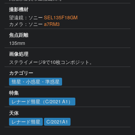
撮影機材
望遠鏡：ソニー
SEL135F18GM
カメラ：ソニー
a7RM3
焦点距離
135mm
画像処理
カテゴリー
彗星・小惑星・準惑星
特集
レナード彗星（C/2021 A1）
天体
レナード彗星
C/2021A1