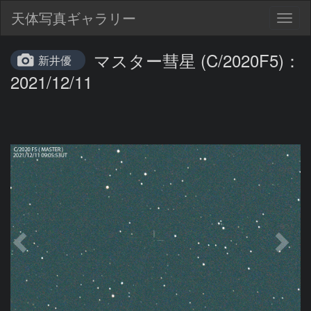
天体写真ギャラリー
Togg
navig
マスター彗星 (C/2020F5)：
新井優
2021/12/11