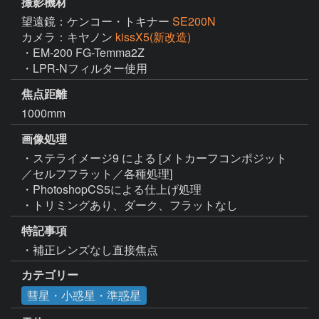
撮影機材
望遠鏡：ケンコー・トキナー
SE200N
カメラ：キヤノン
kissX5(新改造)
・EM-200 FG-Temma2Z

・LPR-Nフィルター使用
焦点距離
1000mm
画像処理
・ステライメージ9 による [メトカーフコンポジット
／セルフフラット／各種処理]

・PhotoshopCS5による仕上げ処理

・トリミングあり、ダーク、フラットなし
特記事項
・補正レンズなし直接焦点
カテゴリー
彗星・小惑星・準惑星