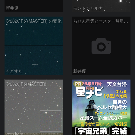
新井優
モンドシャルナ
C/2020 F5 (MASTER) の変化
らせん星雲とマスター彗星：2021/11/29
ろどすた
新井優
PR
C/2020 F5(MASTER)
kem.kem