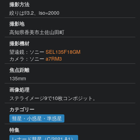
撮影方法
絞りはf/3.2、iso=2000
撮影地
高知県香美市土佐山田町
撮影機材
望遠鏡：ソニー
SEL135F18GM
カメラ：ソニー
a7RM3
焦点距離
135mm
画像処理
カテゴリー
彗星・小惑星・準惑星
特集
レナード彗星（C/2021 A1）