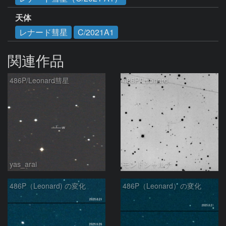
天体
レナード彗星
C/2021A1
関連作品
486P/Leonard彗星
486P/Leonard
yas_arai
モンドシャルナ
486P（Leonard) の変化
486P（Leonard）の変化