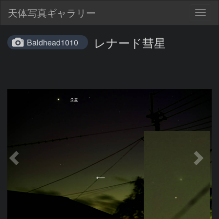
天体写真ギャラリー
Togg
navig
レナード彗星
Baldhead1010