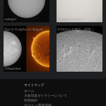
nekojun
小犬のプロキオン
Sun in H-alpha on August 6, 2026
8月6日の太陽①（西面 ）
Chibamber
toritori
サイトマップ
ホーム
天体写真ギャラリーについて
利用規約
ログイン/新規登録