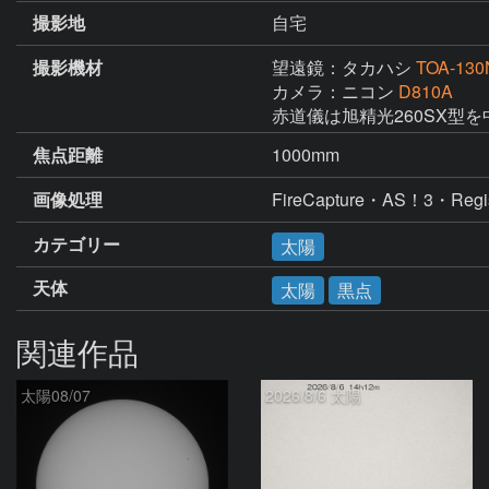
撮影地
自宅
撮影機材
望遠鏡：タカハシ
TOA-130
カメラ：ニコン
D810A
赤道儀は旭精光260SX型
焦点距離
1000mm
画像処理
FireCapture・AS！3・R
カテゴリー
太陽
天体
太陽
黒点
関連作品
太陽08/07
2026/8/6 太陽