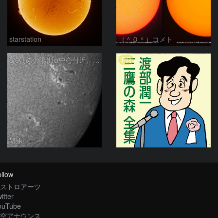
starstation
（＾０＾）コメト
PR
8/6朝の太陽(Hα中心付近、4498、4502付近)
Maki
llow
ストロアーツ
itter
ouTube
空アナウンス