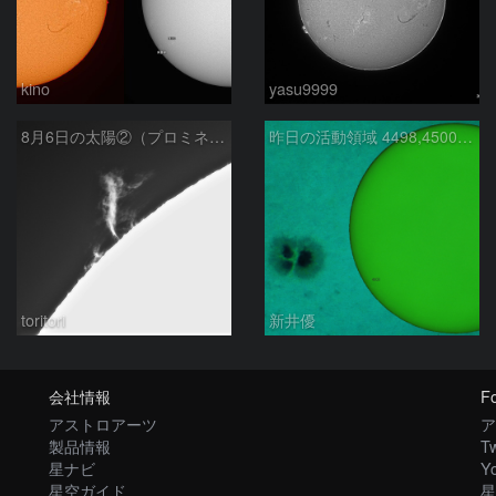
kino
yasu9999
8月6日の太陽②（プロミネン北東縁 ）
昨日の活動領域 4498,4500：2026/08/05
toritori
新井優
会社情報
Fo
アストロアーツ
ア
製品情報
Tw
星ナビ
Y
星空ガイド
星