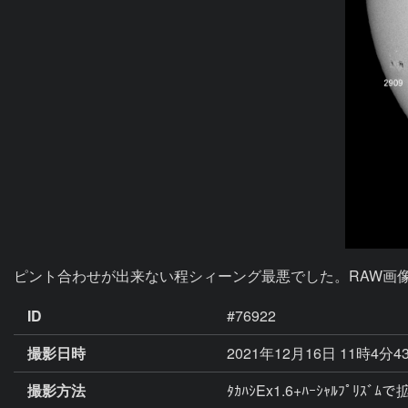
ピント合わせが出来ない程シィーング最悪でした。RAW画像
ID
#76922
撮影日時
2021年12月16日 11時4分4
撮影方法
ﾀｶﾊｼEx1.6+ﾊｰｼｬﾙﾌﾟﾘｽﾞ