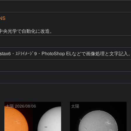
NS
を中央光学で自動化に改造。
egistax6・ｽﾃﾗｲﾒｰｼﾞ9・PhotoShop ELなどで画像処理と文字記入
太陽 2026/08/06
太陽