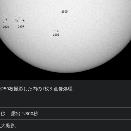
250枚撮影した内の1枚を画像処理。
3秒
露出 1/800秒
ﾑで拡大撮影。